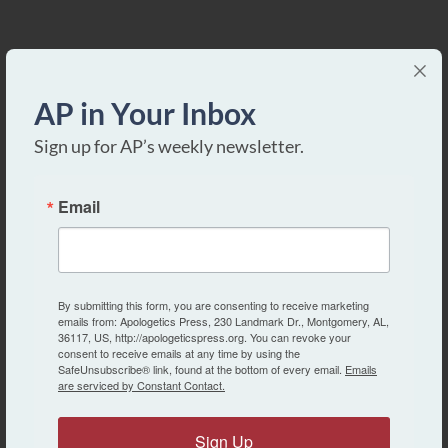
MISC.
AP in Your Inbox
Los Cielos Cuentan la Gloria de Dios
Sign up for AP’s weekly newsletter.
Eric Lyons
Email
MISC.
¡La Vida Está en la Sangre!
Dave Miller
By submitting this form, you are consenting to receive marketing
emails from: Apologetics Press, 230 Landmark Dr., Montgomery, AL,
36117, US, http://apologeticspress.org. You can revoke your
consent to receive emails at any time by using the
MISC.
SafeUnsubscribe® link, found at the bottom of every email.
Emails
are serviced by Constant Contact.
La Manera de Ser Feliz
Kyle Butt
Sign Up