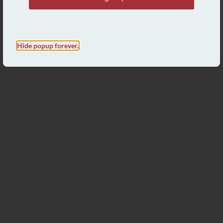
MISC.
¿Existe Vida en el Espacio Exterior?
Hide popup forever.
Kyle Butt