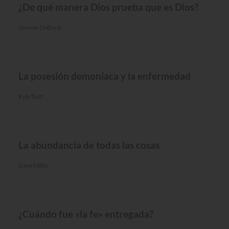
¿De qué manera Dios prueba que es Dios?
Donnie DeBord
MISC.
La posesión demoníaca y la enfermedad
Kyle Butt
MISC.
La abundancia de todas las cosas
Dave Miller
MISC.
¿Cuándo fue «la fe» entregada?