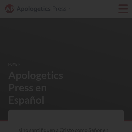
HOME
Apologetics
Press en
Español
"sino santifiquen a Cristo como Señor en